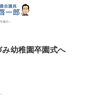
園卒園式へ
ほづみ幼稚園卒園式へ
た。